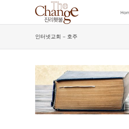
Skip
to
Ho
content
인터넷교회 – 호주