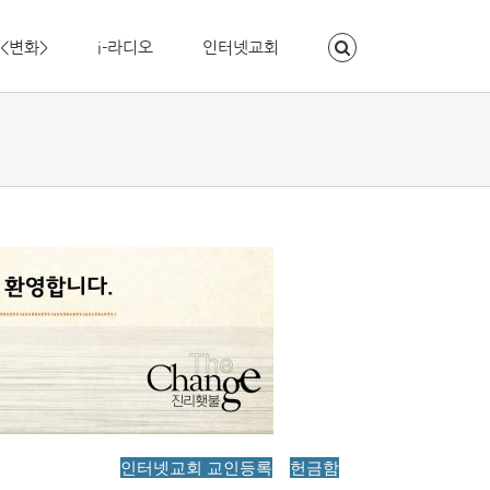
<변화>
i-라디오
인터넷교회
인터넷교회 교인등록
헌금함