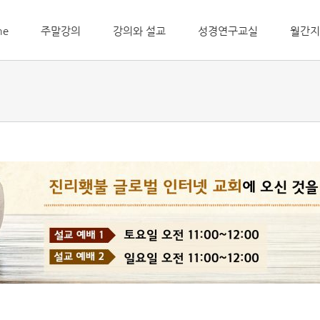
me
주말강의
강의와 설교
성경연구교실
월간지