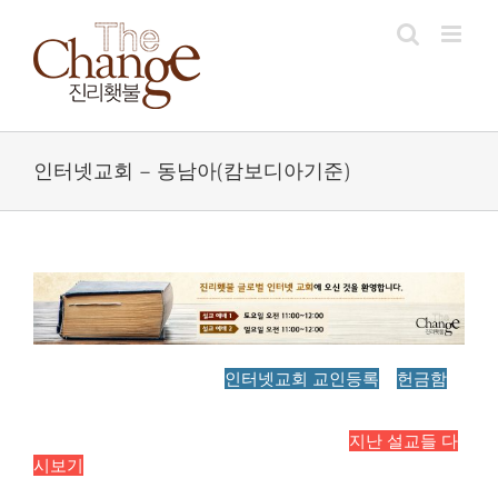
Skip
to
content
인터넷교회 – 동남아(캄보디아기준)
인터넷교회 교인등록
헌금함
지난 설교들 다
시보기