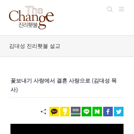
Skip
to
content
김대성 진리횃불 설교
꽃보내기 사랑에서 결혼 사랑으로
(김대성 목
사)