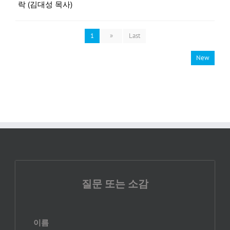
락 (김대성 목사)
1
»
Last
New
질문 또는 소감
이름