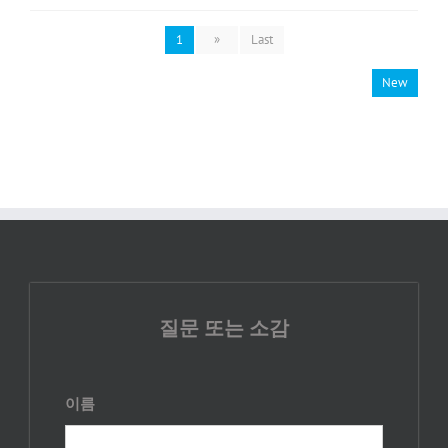
1
»
Last
New
질문 또는 소감
이름