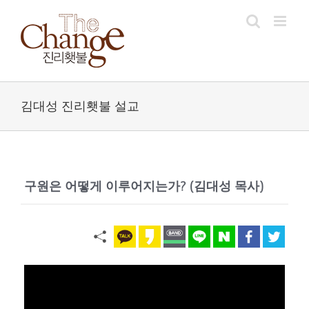
Skip
to
content
김대성 진리횃불 설교
구원은 어떻게 이루어지는가? (김대성 목사)