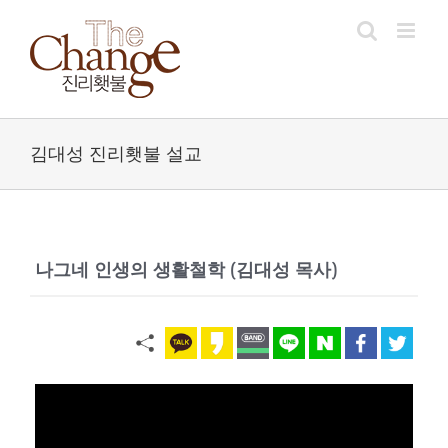
Skip
to
content
김대성 진리횃불 설교
나그네 인생의 생활철학 (김대성 목사)