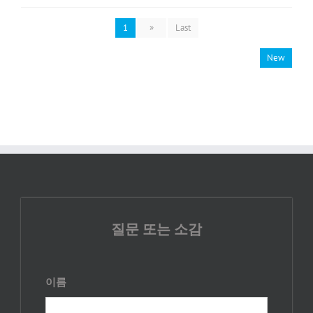
1
»
Last
New
질문 또는 소감
이름