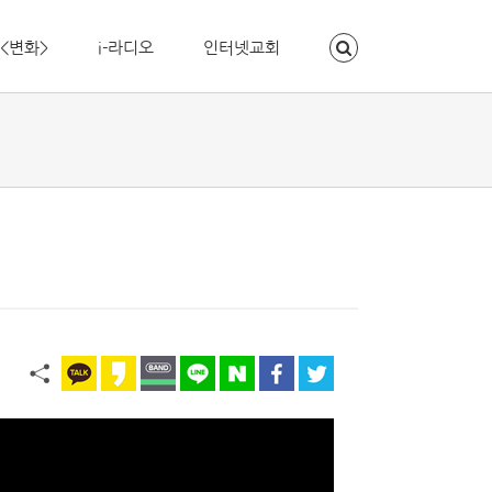
<변화>
i-라디오
인터넷교회