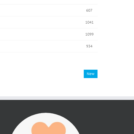
607
1041
1099
934
New