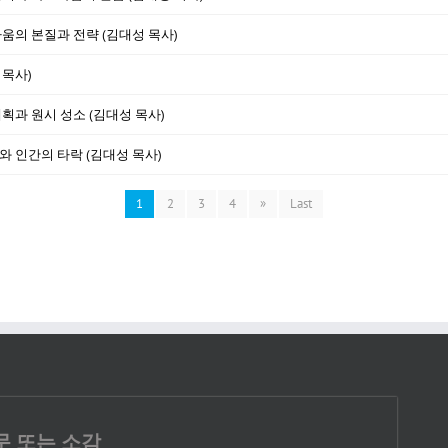
싸움의 본질과 전략 (김대성 목사)
 목사)
계획과 원시 성소 (김대성 목사)
와 인간의 타락 (김대성 목사)
1
2
3
4
»
Last
문 또는 소감