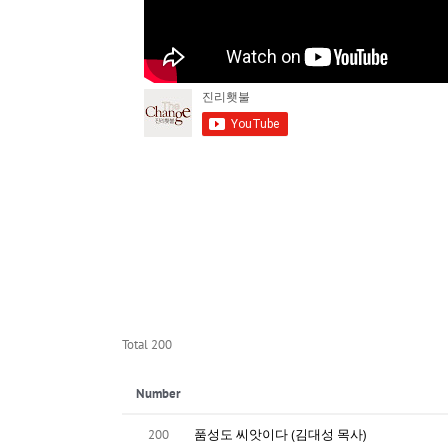
Total 200
Number
200
품성도 씨앗이다 (김대성 목사)