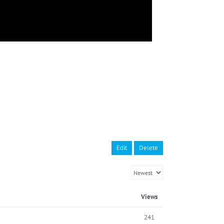
Edit
Delete
Views
241