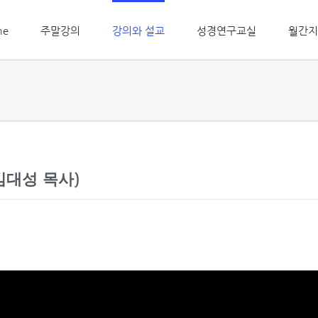
me
주말강의
강의와 설교
성경연구교실
월간지
김대성 목사)