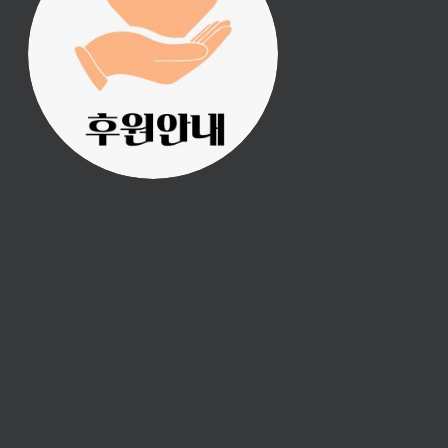
진리횃불 사역은 여러분
의 후원으로 이루어집니
다.