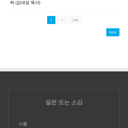
락 (김대성 목사)
1
»
Last
New
질문 또는 소감
이름