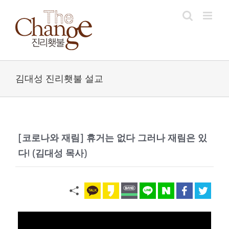
Skip
to
content
김대성 진리횃불 설교
[코로나와 재림] 휴거는 없다 그러나 재림은 있
다! (김대성 목사)