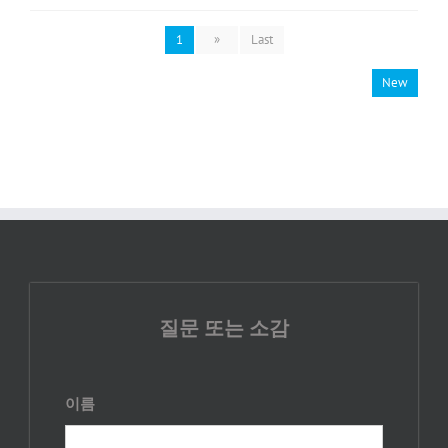
1
»
Last
New
질문 또는 소감
이름