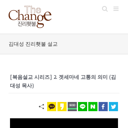
Skip
to
content
김대성 진리횃불 설교
[복음설교 시리즈] 2. 겟세마네 고통의 의미 (김
대성 목사)