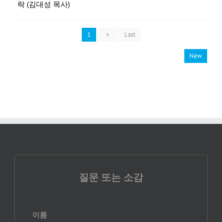
락 (김대성 목사)
1
»
Last
New
질문 또는 소감
이름