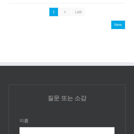
1
»
Last
New
질문 또는 소감
이름