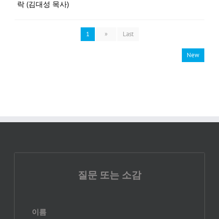
락 (김대성 목사)
1
»
Last
New
질문 또는 소감
이름