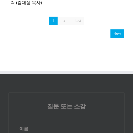
락 (김대성 목사)
1
»
Last
New
질문 또는 소감
이름