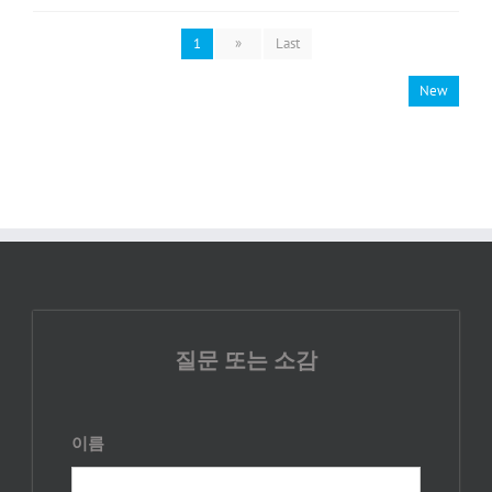
1
»
Last
New
질문 또는 소감
이름