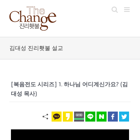
Skip
to
content
김대성 진리횃불 설교
[복음전도 시리즈] 1. 하나님 어디계신가요? (김
대성 목사)