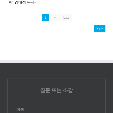
락 (김대성 목사)
1
»
Last
New
질문 또는 소감
이름