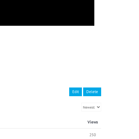
Edit
Delete
Views
250