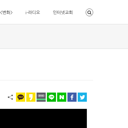
<변화>
i-라디오
인터넷교회