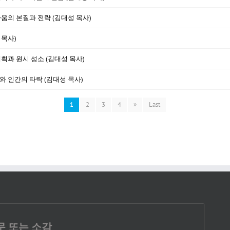
싸움의 본질과 전략 (김대성 목사)
 목사)
계획과 원시 성소 (김대성 목사)
와 인간의 타락 (김대성 목사)
1
2
3
4
»
Last
문 또는 소감