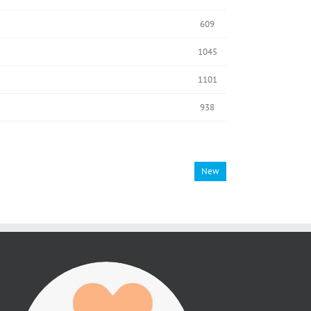
609
1045
1101
938
New