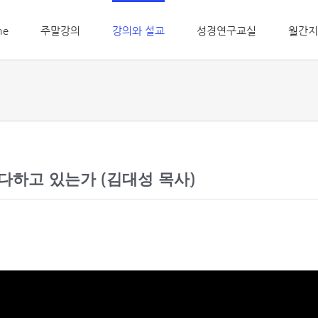
me
주말강의
강의와 설교
성경연구교실
월간지
하고 있는가 (김대성 목사)