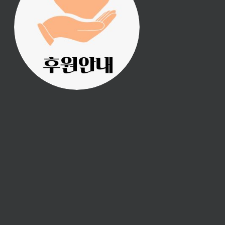
진리횃불 사역은 여러분
의 후원으로 이루어집니
다.