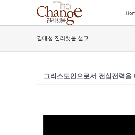
Skip
to
Ho
content
김대성 진리횃불 설교
그리스도인으로서 전심전력을 다