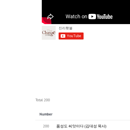
Total 200
Number
200
품성도 씨앗이다 (김대성 목사)