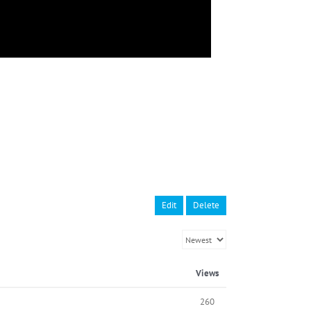
Edit
Delete
Views
260