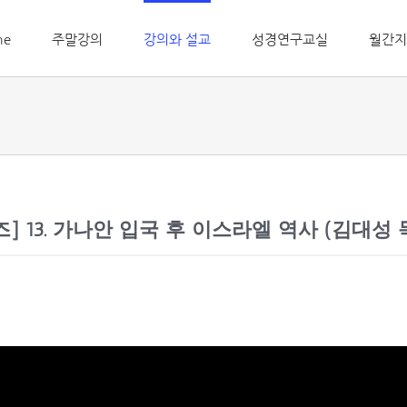
me
주말강의
강의와 설교
성경연구교실
월간지
 13. 가나안 입국 후 이스라엘 역사 (김대성 