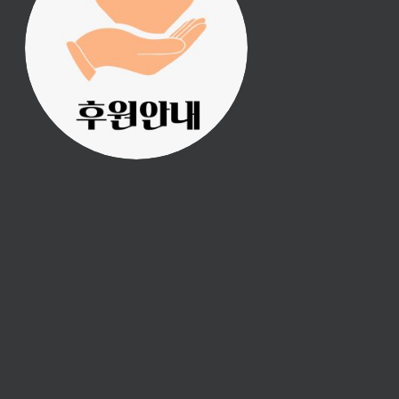
진리횃불 사역은 여러분
의 후원으로 이루어집니
다.