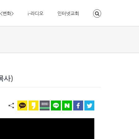
<변화>
i-라디오
인터넷교회
목사)