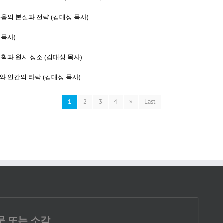
싸움의 본질과 전략 (김대성 목사)
 목사)
계획과 원시 성소 (김대성 목사)
와 인간의 타락 (김대성 목사)
1
2
3
4
»
Last
문 또는 소감