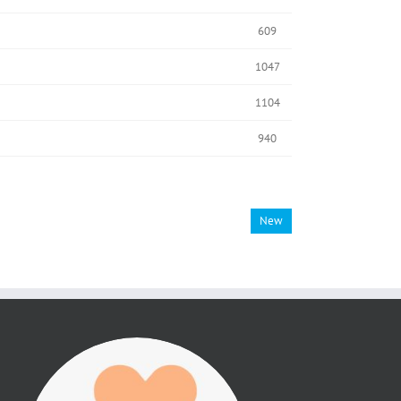
609
1047
1104
940
New