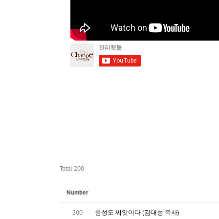
Total 200
Number
200
품성도 씨앗이다 (김대성 목사)