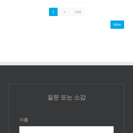
1
»
Last
New
질문 또는 소감
이름