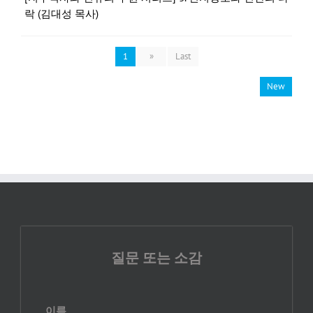
락 (김대성 목사)
1
»
Last
New
질문 또는 소감
이름