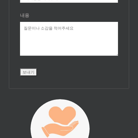
내용
진리횃불 사역은
여러분의 후원으
로 이루어집니다.