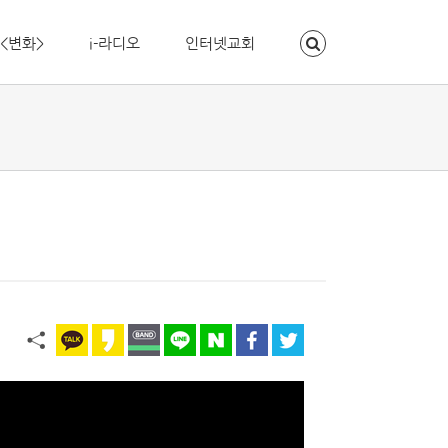
<변화>
i-라디오
인터넷교회