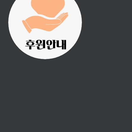
진리횃불 사역은 여러분
의 후원으로 이루어집니
다.