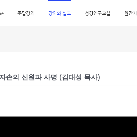
me
주말강의
강의와 설교
성경연구교실
월간지
 자손의 신원과 사명 (김대성 목사)