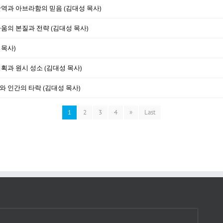
과 아브라함의 믿음 (김대성 목사)
싸움의 본질과 전략 (김대성 목사)
 목사)
계획과 원시 성소 (김대성 목사)
와 인간의 타락 (김대성 목사)
1
2
3
4
»
Last