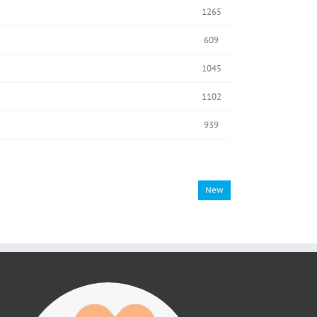
1265
609
1045
1102
939
New