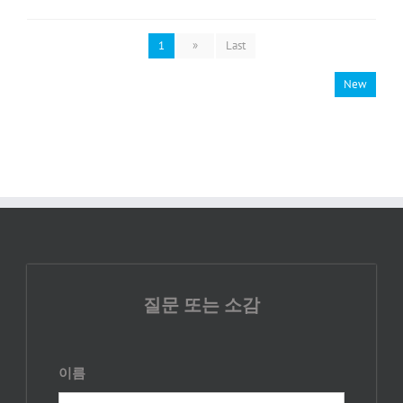
1
»
Last
New
질문 또는 소감
이름