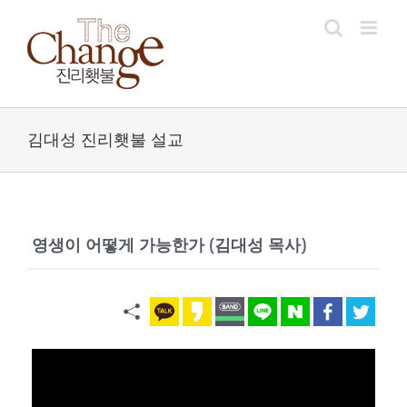
Skip
to
content
김대성 진리횃불 설교
영생이 어떻게 가능한가 (김대성 목사)