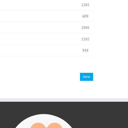
1265
609
1045
1102
939
New