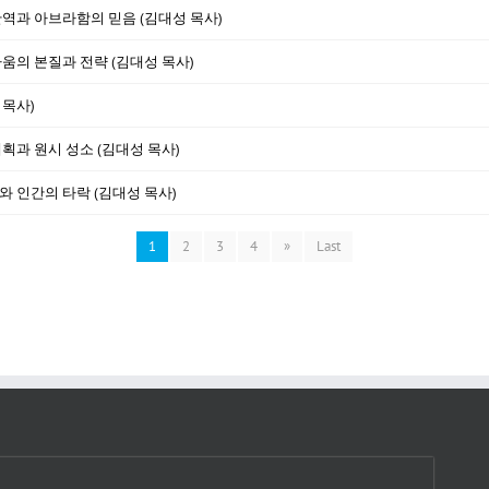
과 아브라함의 믿음 (김대성 목사)
싸움의 본질과 전략 (김대성 목사)
 목사)
계획과 원시 성소 (김대성 목사)
와 인간의 타락 (김대성 목사)
1
2
3
4
»
Last