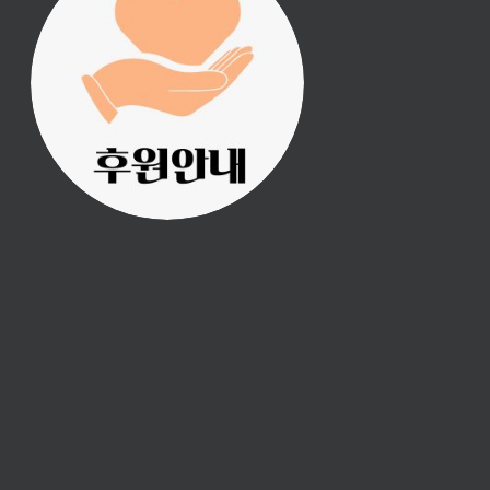
진리횃불 사역은 여러분
의 후원으로 이루어집니
다.