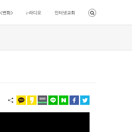
<변화>
i-라디오
인터넷교회