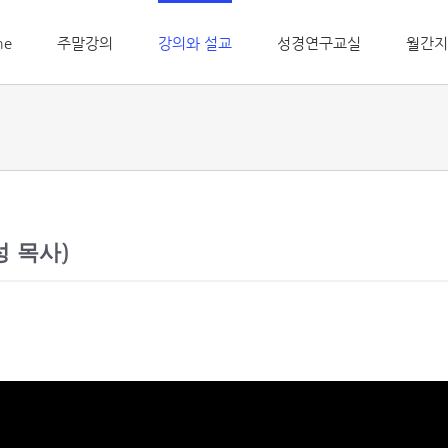
me
주말강의
강의와 설교
성경연구교실
월간지
성 목사)