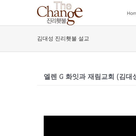
Skip
to
Ho
content
김대성 진리횃불 설교
엘렌 G 화잇과 재림교회 (김대