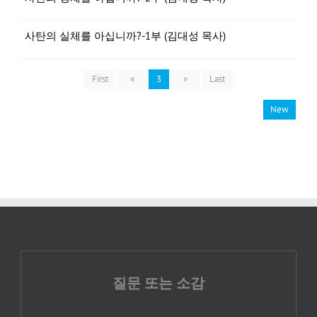
사탄의 실체를 아십니까?-1부 (김대성 목사)
First
«
3
»
Last
New
질문 또는 소감