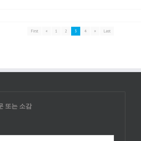
First
«
1
2
3
4
»
Last
문 또는 소감