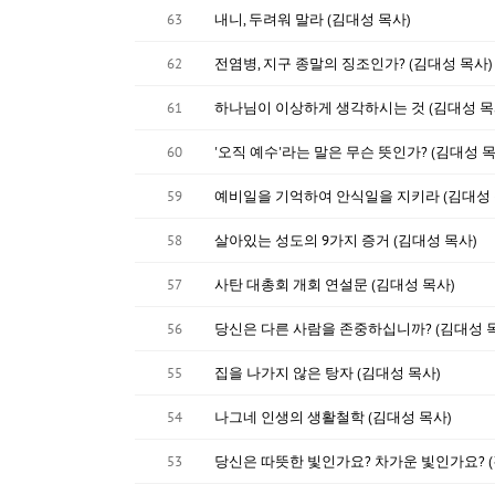
63
내니, 두려워 말라 (김대성 목사)
62
전염병, 지구 종말의 징조인가? (김대성 목사)
61
하나님이 이상하게 생각하시는 것 (김대성 목
60
'오직 예수'라는 말은 무슨 뜻인가? (김대성 목
59
예비일을 기억하여 안식일을 지키라 (김대성 
58
살아있는 성도의 9가지 증거 (김대성 목사)
57
사탄 대총회 개회 연설문 (김대성 목사)
56
당신은 다른 사람을 존중하십니까? (김대성 
55
집을 나가지 않은 탕자 (김대성 목사)
54
나그네 인생의 생활철학 (김대성 목사)
53
당신은 따뜻한 빛인가요? 차가운 빛인가요? (