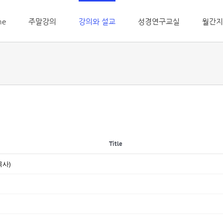
me
주말강의
강의와 설교
성경연구교실
월간지
Title
목사)