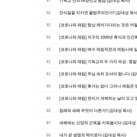
97
기독교 안의 태양신교 풍습 (김대성 목사)
96
안식일을 지키면 율법주의인가? (김대성 목사
95
[코로나와 재림] 항상 깨어기다리는 것은 어
94
[코로나와 재림] 지구의 1000년 휴식과 인간
93
[코로나와 재림] 예수 재림직전과 재림시에 일
92
[코로나와 재림] 기독교의 두 가지 속성 : 종
91
[코로나와 재림] 주님 속히 오셔야 합니다 (김
90
[코로나와 재림] 휴거는 없다 그러나 재림은 있
89
[코로나와 재림] 천지가 개벽하는 날이 오고 있
88
침례와 세례 무엇이 다른가? (김대성 목사)
87
새해에는 신앙의 근육을 키워봅시다 (김대성 
86
내가 곧 생명의 떡이로다 (김대성 목사)