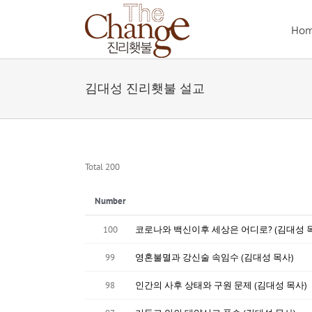
Skip
to
Ho
content
김대성 진리횃불 설교
Total 200
Number
100
코로나와 백신이후 세상은 어디로? (김대성 
99
영혼불멸과 강신술 속임수 (김대성 목사)
98
인간의 사후 상태와 구원 문제 (김대성 목사)