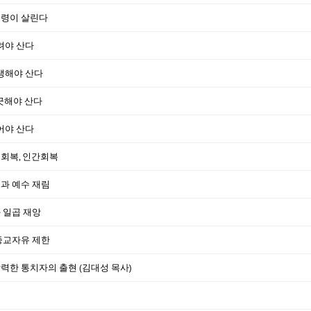
 성령이 살린다
버려야 산다
희생해야 산다
깨끗해야 산다
죽어야 산다
구회복, 인간회복
쟁과 예수 재림
과 일곱 재앙
 종교자유 제한
 강력한 통치자의 출현 (김대성 목사)