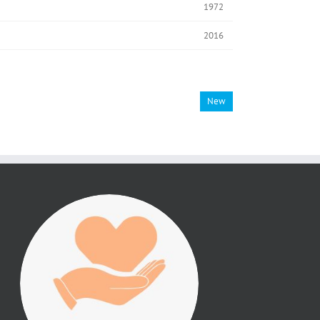
1972
2016
New
진리횃불 사역은 여러분
의 후원으로 이루어집니
다.