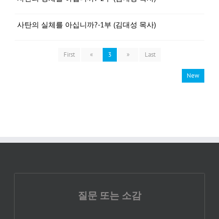
사탄의 실체를 아십니까?-1부 (김대성 목사)
First
«
3
»
Last
New
질문 또는 소감