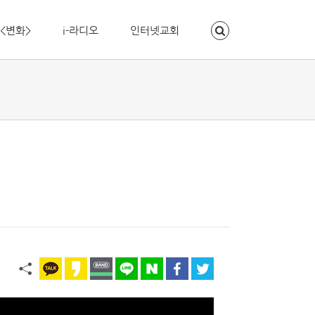
<변화>
i-라디오
인터넷교회