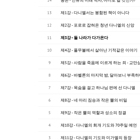
14
총론 - 인류의 미래 역사, 어디로 갈 것인가?
13
제1강 - 다니엘서는 봉함된 책이 아니다
12
제2강 - 포로로 잡혀온 청년 다니엘의 신앙
11
제3강 - 돌 나라가 다가온다
10
제4강 - 풀무불에서 살아난 기적같은 이야기
9
제5강 - 사람을 죽음에 이르게 하는 죄 - 교만
8
제6강 - 바벨론의 마지막 밤, 달아보니 부족
7
제7강 - 목숨을 걸고 하나님 편에 선 다니엘
6
제8강 - 네 마리 짐승과 작은 뿔의 비밀
5
제9강 - 작은 뿔의 역할과 성소의 정결
4
제10강 - 다니엘의 회개 기도와 70주일 예언
3
제11강 - 다니엘의 기도와 미가엘의 등장