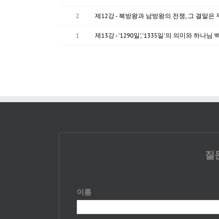
2
제12강 - 북방왕과 남방왕의 전쟁, 그 결말은
1
제13강 - '1290일', '1335일'의 의미와 하
질
이름