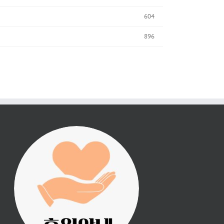
604
896
진리횃불 사역은 여러분
의 후원으로 이루어집니
다.