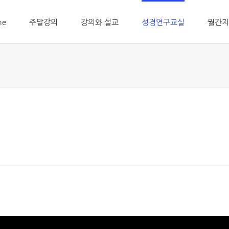
me
주말강의
강의와 설교
성경연구교실
월간지