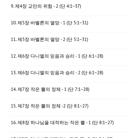
9. 제4장 교만의 위험 - 2 (단 4:1~37)
10. 제5장 바벨론의 멸망 - 1 (단 5:1~31)
11. 제5장 바벨론의 멸망 - 2 (단 5:1~31)
12. 제6장 다니엘의 믿음과 승리 - 1 (단 6:1~28)
13. 제6장 다니엘의 믿음과 승리 - 2 (단 6:1~28)
14. 제7장 작은 뿔의 정체 - 1 (단 7:1~28)
15. 제7장 작은 뿔의 정체 -2 (단 8:1~27)
16. 제8장 하나님을 대적하는 작은 뿔 - 1 (단 8:1~27)