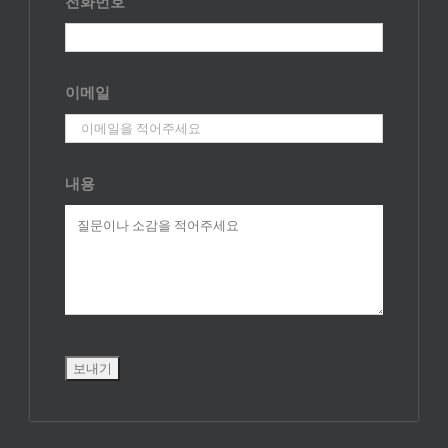
전화번호
이메일
내용