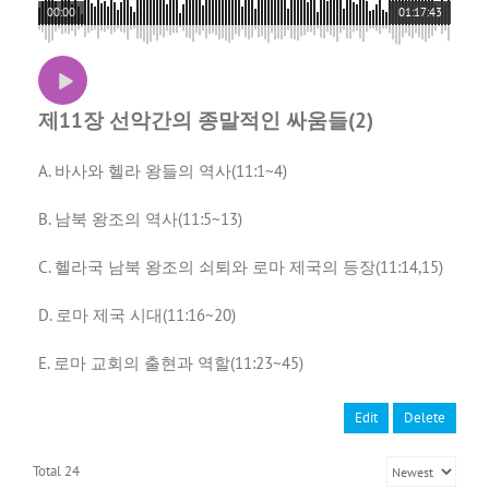
00:00
01:17:43
제11장 선악간의 종말적인 싸움들(2)
A. 바사와 헬라 왕들의 역사(11:1~4)
B. 남북 왕조의 역사(11:5~13)
C. 헬라국 남북 왕조의 쇠퇴와 로마 제국의 등장(11:14,15)
D. 로마 제국 시대(11:16~20)
E. 로마 교회의 출현과 역할(11:23~45)
Edit
Delete
Total 24