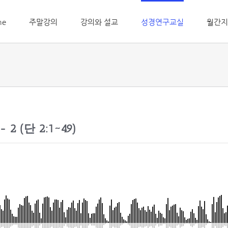
me
주말강의
강의와 설교
성경연구교실
월간지
 (단 2:1~49)