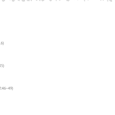
6)
5)
6~49)