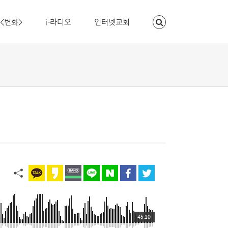
<변화>
i-라디오
인터넷교회
45:10