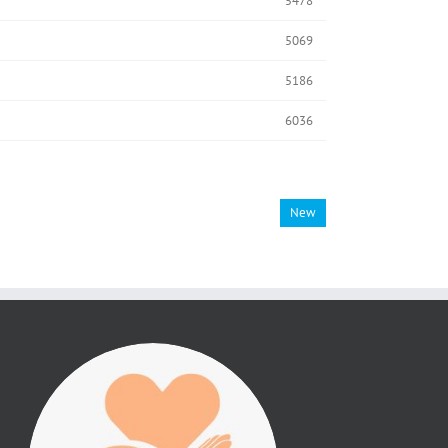
5478
5069
5186
6036
New
진리횃불 사역은 여러분