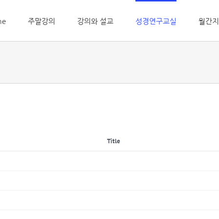
me
주말강의
강의와 설교
성경연구교실
월간지
Title