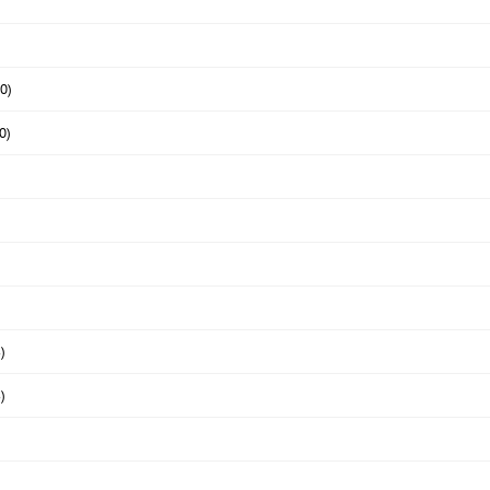
0)
0)
)
)