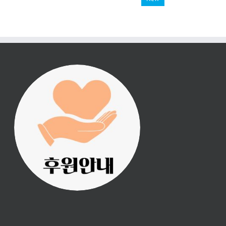
진리횃불 사역은 여러분
의 후원으로 이루어집니
다.