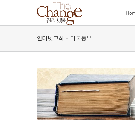
Skip
to
Ho
content
인터넷교회 – 미국동부