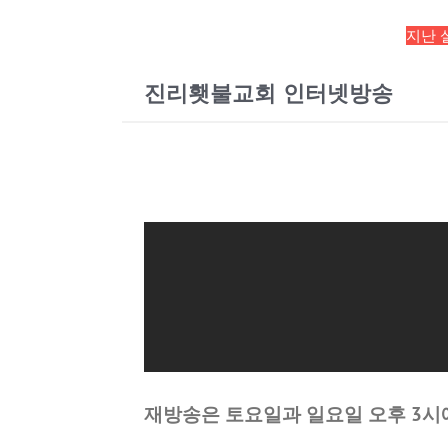
지난 
진리횃불교회 인터넷방송
재방송은 토요일과 일요일 오후 3시에