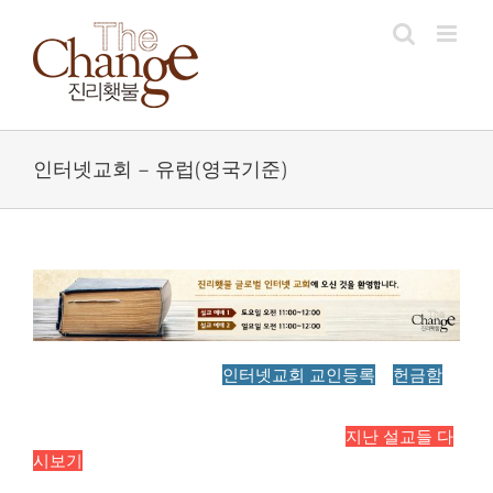
Skip
to
content
인터넷교회 – 유럽(영국기준)
인터넷교회 교인등록
헌금함
지난 설교들 다
시보기