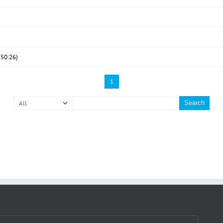
0:26)
1
Search