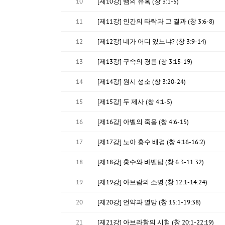
10
[제10강] 뱀의 유혹 (창 3:1-5)
11
[제11강] 인간의 타락과 그 결과 (창 3:6-8)
12
[제12강] 네가 어디 있느냐? (창 3:9-14)
13
[제13강] 구속의 경륜 (창 3:15-19)
14
[제14강] 원시 성소 (창 3:20-24)
15
[제15강] 두 제사 (창 4:1-5)
16
[제16강] 아벨의 죽음 (창 4:6-15)
17
[제17강] 노아 홍수 배경 (창 4:16-16:2)
18
[제18강] 홍수와 바벨탑 (창 6:3-11:32)
19
[제19강] 아브람의 소명 (창 12:1-14:24)
20
[제20강] 언약과 멸망 (창 15:1-19:38)
21
[제21강] 아브라함의 시험 (창 20:1-22:19)