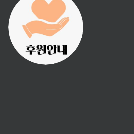
진리횃불 사역은 여러분
의 후원으로 이루어집니
다.