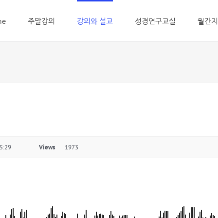
me
주말강의
강의와 설교
성경연구교실
월간지
5:29
Views
1973