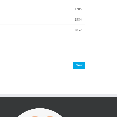
1785
2584
2832
New