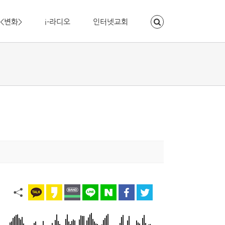
<변화>
i-라디오
인터넷교회