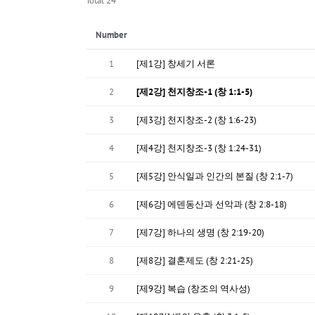
Total 24
Number
1
[제1강] 창세기 서론
2
[제2강] 천지창조-1 (창 1:1-5)
3
[제3강] 천지창조-2 (창 1:6-23)
4
[제4강] 천지창조-3 (창 1:24-31)
5
[제5강] 안식일과 인간의 본질 (창 2:1-7)
6
[제6강] 에덴동산과 선악과 (창 2:8-18)
7
[제7강] 하나의 생명 (창 2:19-20)
8
[제8강] 결혼제도 (창 2:21-25)
9
[제9강] 복습 (창조의 역사성)