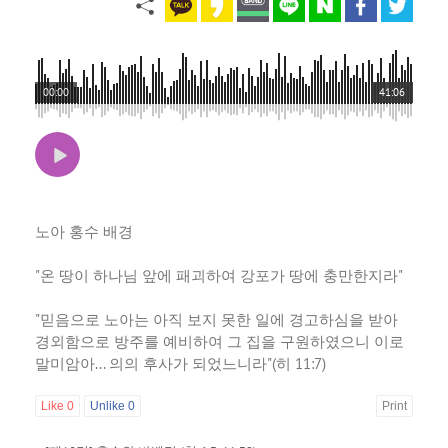
00:00
41:06
노아 홍수 배경
"온 땅이 하나님 앞에 패괴하여 강포가 땅에 충만한지라"
"믿음으로 노아는 아직 보지 못한 일에 경고하심을 받아
경외함으로 방주를 예비하여 그 집을 구원하였으니 이로
말미암아... 의의 후사가 되었느니라"(히 11:7)
Like
0
Unlike
0
Print