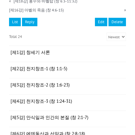
«
[제18강] 홍수와 바벨탑 (창 6:3-11:32)
[제16강] 아벨의 죽음 (창 4:6-15)
»
List
Reply
Edit
Delete
Total 24
[제1강] 창세기 서론
[제2강] 천지창조-1 (창 1:1-5)
[제3강] 천지창조-2 (창 1:6-23)
[제4강] 천지창조-3 (창 1:24-31)
[제5강] 안식일과 인간의 본질 (창 2:1-7)
[제6강] 에덴동산과 선악과 (창 2:8-18)