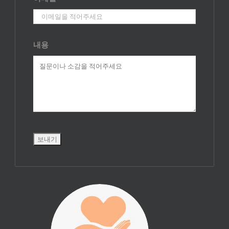
내용
진리횃불 사역은