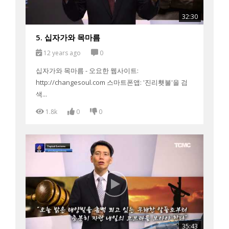
32:30
5. 십자가와 목마름
12 years ago
0
십자가와 목마름 - 오요한 웹사이트:
http://changesoul.com 스마트폰앱: '진리횃불'을 검
색...
1.8k
0
0
35:43