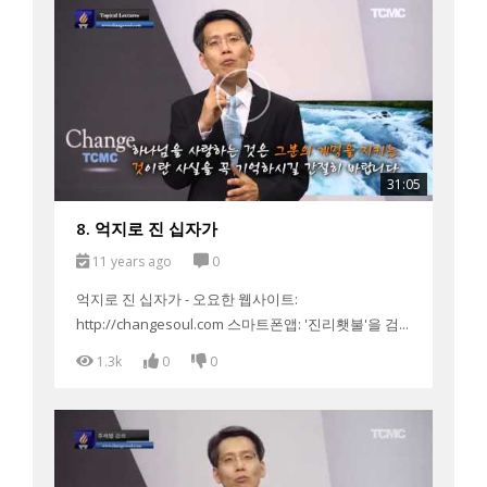
31:05
8. 억지로 진 십자가
11 years ago
0
억지로 진 십자가 - 오요한 웹사이트:
http://changesoul.com 스마트폰앱: '진리횃불'을 검...
1.3k
0
0