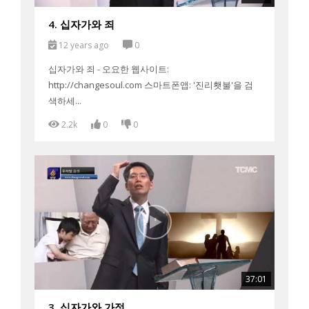
4. 십자가와 죄
12 years ago
0
십자가와 죄 - 오요한 웹사이트:
http://changesoul.com 스마트폰앱: '진리횃불'을 검
색하세...
2.2k
0
0
37:01
3. 십자가와 가정