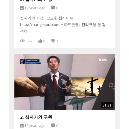
12 years ago
0
십자가와 가정 - 오요한 웹사이트:
http://changesoul.com 스마트폰앱: '진리횃불'을 검
색하...
3.7k
0
0
31:31
2. 십자가와 구원
12 years ago
0