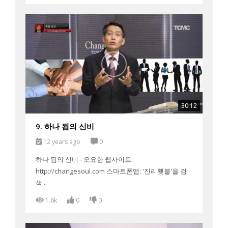
30:12
9. 하나 됨의 신비
12 years ago
0
하나 됨의 신비 - 오요한 웹사이트:
http://changesoul.com 스마트폰앱: '진리횃불'을 검
색...
1.6k
0
0