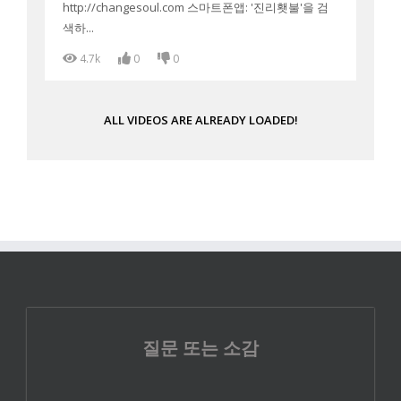
http://changesoul.com 스마트폰앱: '진리횃불'을 검
색하...
4.7k
0
0
ALL VIDEOS ARE ALREADY LOADED!
질문 또는 소감