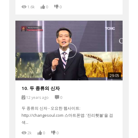
1.6k
0
0
29:05
10. 두 종류의 신자
12 years ago
0
두 종류의 신자 - 오요한 웹사이트:
http://changesoul.com 스마트폰앱: '진리횃불'을 검
색...
2k
0
0