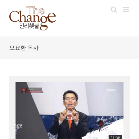
Skip
to
content
오요한 목사
31:38