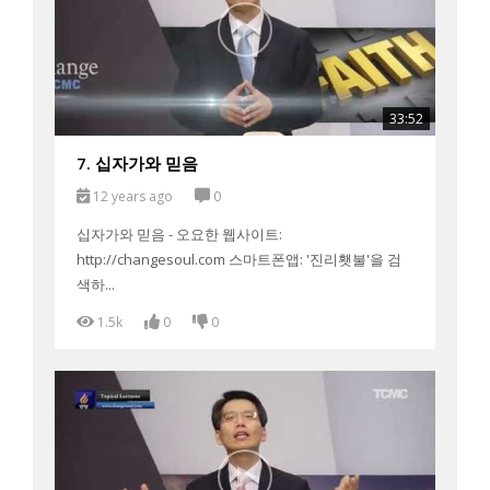
33:52
7. 십자가와 믿음
12 years ago
0
십자가와 믿음 - 오요한 웹사이트:
http://changesoul.com 스마트폰앱: '진리횃불'을 검
색하...
1.5k
0
0