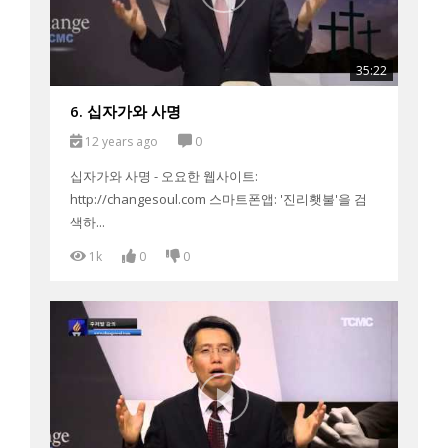
35:22
6. 십자가와 사명
12 years ago
0
십자가와 사명 - 오요한 웹사이트:
http://changesoul.com 스마트폰앱: '진리횃불'을 검
색하...
1k
0
0