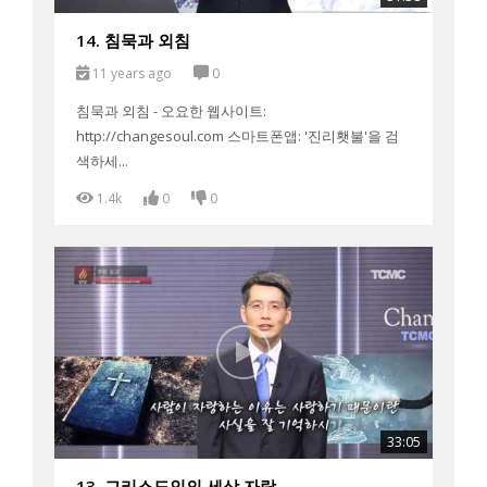
14. 침묵과 외침
11 years ago
0
침묵과 외침 - 오요한 웹사이트:
http://changesoul.com 스마트폰앱: '진리횃불'을 검
색하세...
1.4k
0
0
33:05
13. 그리스도인의 세상 자랑