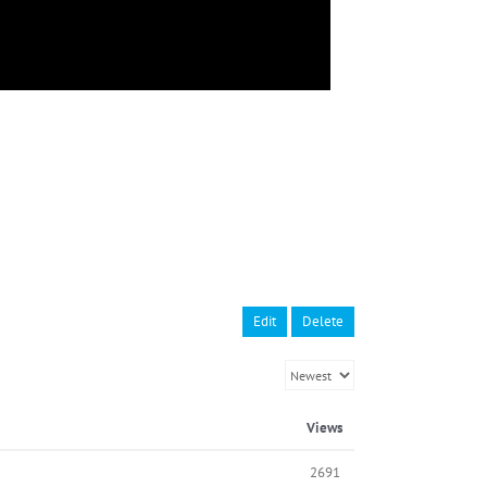
Edit
Delete
Views
2691