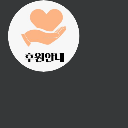
진리횃불 사역은 여러분
의 후원으로 이루어집니
다.