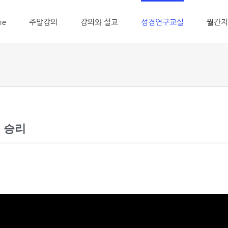
me
주말강의
강의와 설교
성경연구교실
월간지
 승리