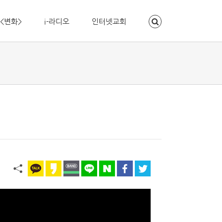
<변화>
i-라디오
인터넷교회