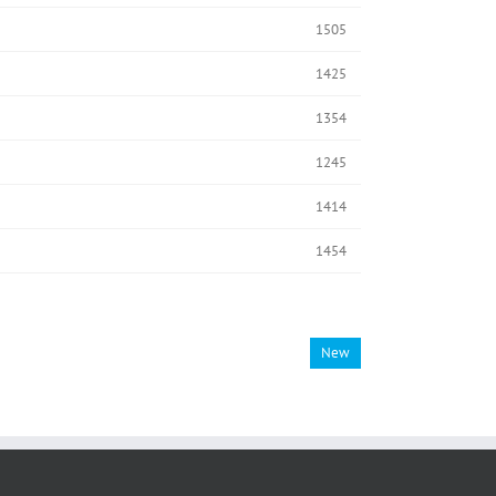
1505
1425
1354
1245
1414
1454
New