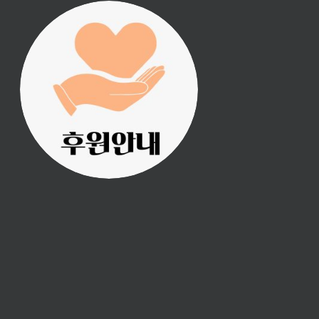
진리횃불 사역은 여러분
의 후원으로 이루어집니
다.