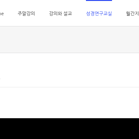
me
주말강의
강의와 설교
성경연구교실
월간지
손