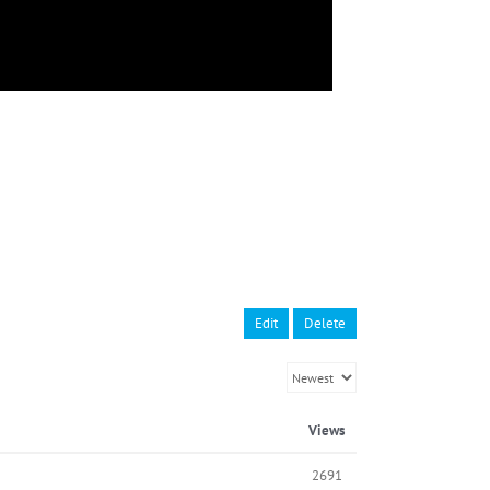
Edit
Delete
Views
2691