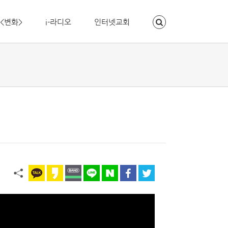
<변화>
i-라디오
인터넷교회