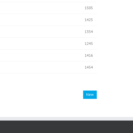
1505
1425
1354
1245
1416
1454
New