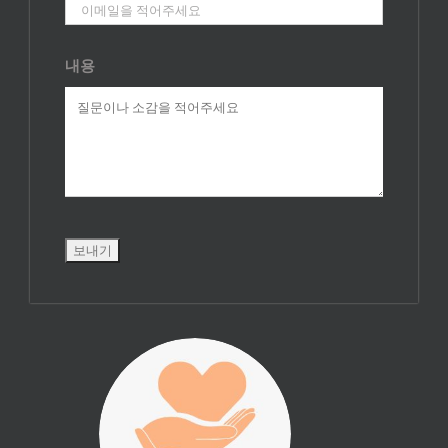
내용
진리횃불 사역은
여러분의 후원으