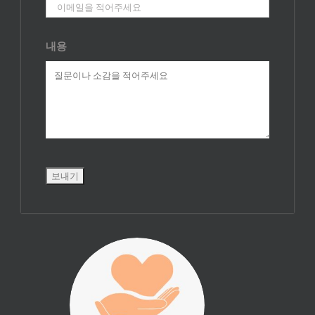
내용
진리횃불 사역은
여러분의 후원으