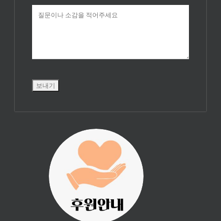
진리횃불 사역은
여러분의 후원으
로 이루어집니다.