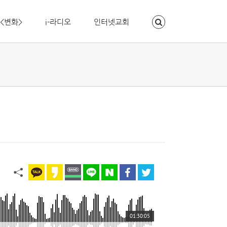
<변화>
i-라디오
인터넷교회
01:30:05