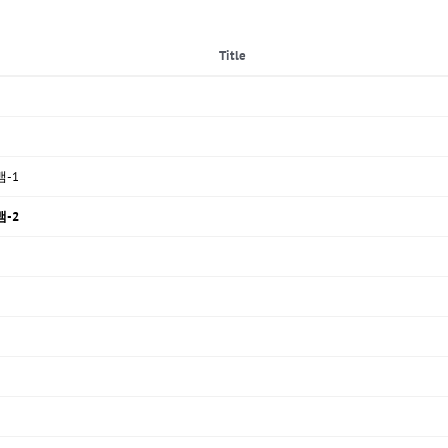
Title
뱀-1
뱀-2