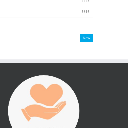
5552
5698
New
진리횃불 사역은 여러분
의 후원으로 이루어집니
다.