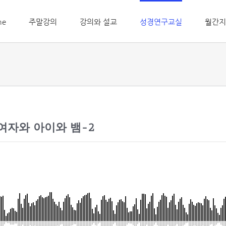
me
주말강의
강의와 설교
성경연구교실
월간지
 여자와 아이와 뱀-2