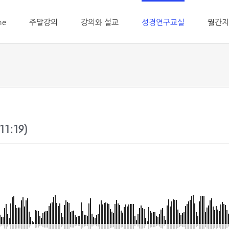
me
주말강의
강의와 설교
성경연구교실
월간지
1:19)