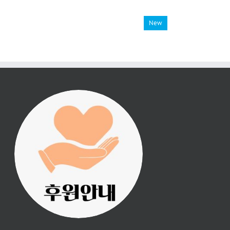
New
진리횃불 사역은 여러분
의 후원으로 이루어집니
다.