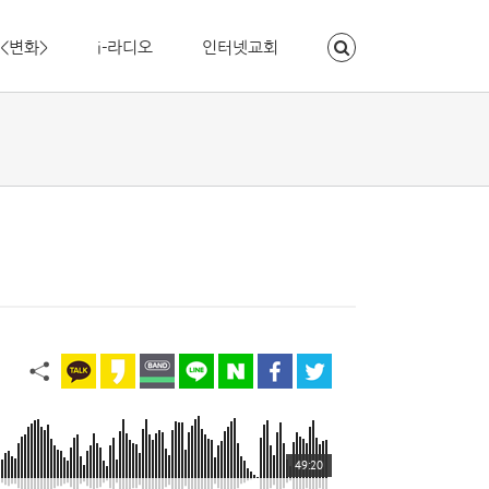
<변화>
i-라디오
인터넷교회
49:20