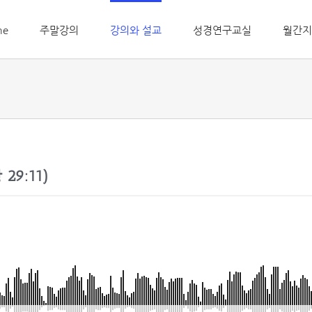
me
주말강의
강의와 설교
성경연구교실
월간지
29:11)