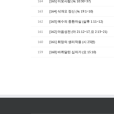
164
[165] 이웃사람 (눅 10:30~37)
163
[164] 삭개오 정신 (눅 19:1~10)
162
[163] 예수의 중환자실 (살후 1:11~12)
161
[162] 마음성전 (마 21:12~17, 요 2:13~21)
160
[161] 희망의 생리작용 (시 23편)
159
[160] 바퀴달린 십자가 (요 15:10)