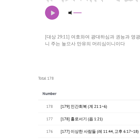
[대상 29:11] 여호와여 광대하심과 권능과
니 주는 높으사 만유의 머리심이니이다
Total 178
Number
178
[179] 인간회복 (계 21:1~6)
177
[178] 홀로서기 (욥 1:21)
176
[177] 이상한 사람들 (레 11:44, 고후 6:17~18)