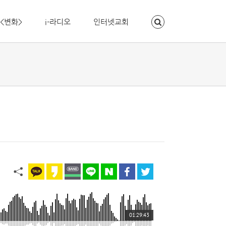
<변화>
i-라디오
인터넷교회
01:29:43