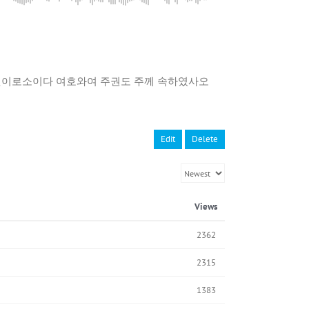
의 것이로소이다 여호와여 주권도 주께 속하였사오
Edit
Delete
Views
2362
2315
1383