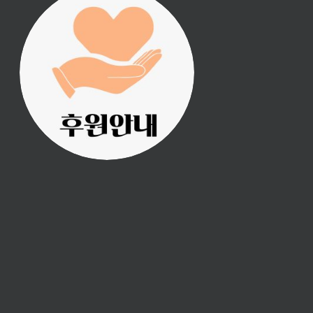
진리횃불 사역은 여러분
의 후원으로 이루어집니
다.