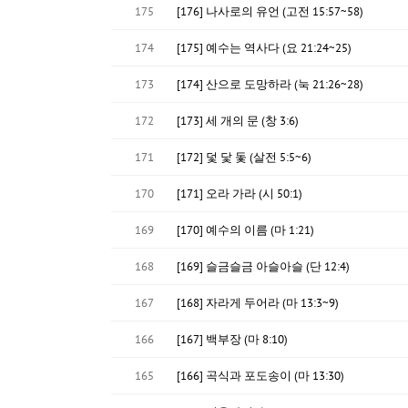
175
[176] 나사로의 유언 (고전 15:57~58)
174
[175] 예수는 역사다 (요 21:24~25)
173
[174] 산으로 도망하라 (눅 21:26~28)
172
[173] 세 개의 문 (창 3:6)
171
[172] 덫 닻 돛 (살전 5:5~6)
170
[171] 오라 가라 (시 50:1)
169
[170] 예수의 이름 (마 1:21)
168
[169] 슬금슬금 아슬아슬 (단 12:4)
167
[168] 자라게 두어라 (마 13:3~9)
166
[167] 백부장 (마 8:10)
165
[166] 곡식과 포도송이 (마 13:30)