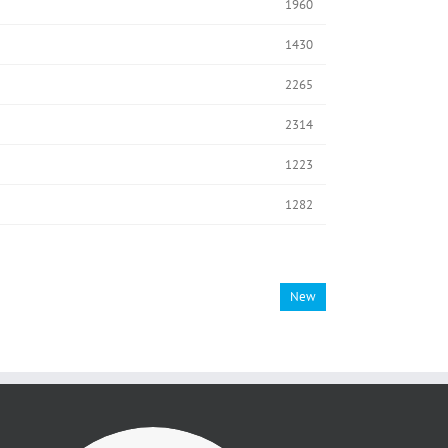
1960
1430
2265
2314
1223
1282
New