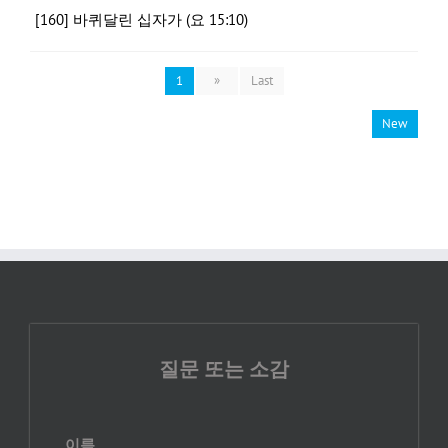
[160] 바퀴달린 십자가 (요 15:10)
1
»
Last
New
질문 또는 소감
이름