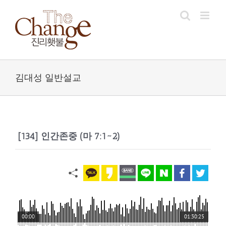
Skip
to
content
김대성 일반설교
[134] 인간존중 (마 7:1~2)
00:00
01:30:25