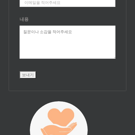
내용
진리횃불 사역은
여러분의 후원으