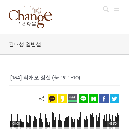
Skip
to
content
김대성 일반설교
[164] 삭개오 정신 (눅 19:1~10)
00:00
48:50