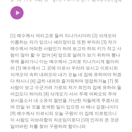
[1] 예수께서 여리고로 들어 지나가시더라 [2] 삭개오라
이름하는 자가 있으니 세리장이요 또한 부자라 [3] 저가
예수께서 어떠한 사람인가 하여 보고자 하되 키가 작고 사
람이 많아 할 수 없어 [4] 앞으로 달려가 보기 위하여 뽕나
무에 올라가니 이는 예수께서 그리로 지나가시게 됨이러
라 [5] 예수께서 그 곳에 이르사 우러러 보시고 이르시되
삭개오야 속히 내려오라 내가 오늘 네 집에 유하여야 하겠
다 하시니 [6] 급히 내려와 즐거워하며 영접하거늘 [7] 뭇
사람이 보고 수군거려 가로되 저가 죄인의 집에 유하러 들
어갔도다 하더라 [8] 삭개오가 서서 주께 여짜오되 주여
보시옵소서 내 소유의 절반을 가난한 자들에게 주겠사오
며 만일 뉘 것을 토색한 일이 있으면 사 배나 갚겠나이다
[9] 예수께서 이르시되 오늘 구원이 이 집에 이르렀으니
이 사람도 아브라함의 자손임이로다 [10] 인자의 온 것은
잃어버린 자를 찾아 구원하려 함이니라