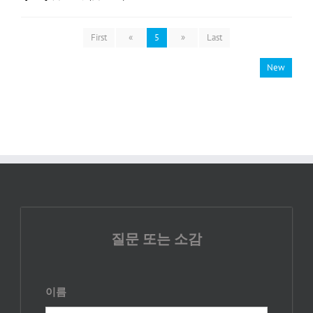
First
«
5
»
Last
New
질문 또는 소감
이름