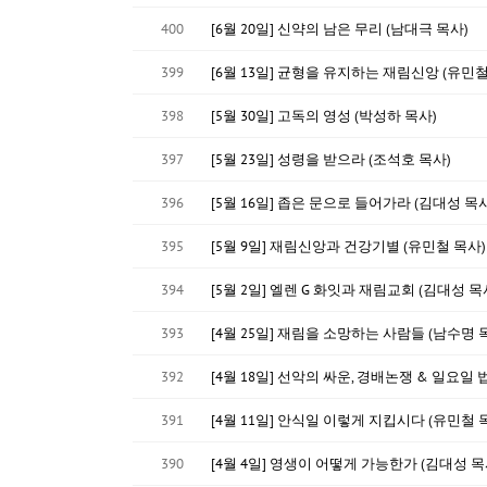
400
[6월 20일] 신약의 남은 무리 (남대극 목사)
399
[6월 13일] 균형을 유지하는 재림신앙 (유민철
398
[5월 30일] 고독의 영성 (박성하 목사)
397
[5월 23일] 성령을 받으라 (조석호 목사)
396
[5월 16일] 좁은 문으로 들어가라 (김대성 목사
395
[5월 9일] 재림신앙과 건강기별 (유민철 목사)
394
[5월 2일] 엘렌 G 화잇과 재림교회 (김대성 목
393
[4월 25일] 재림을 소망하는 사람들 (남수명 
392
[4월 18일] 선악의 싸운, 경배논쟁 & 일요일 
391
[4월 11일] 안식일 이렇게 지킵시다 (유민철 
390
[4월 4일] 영생이 어떻게 가능한가 (김대성 목