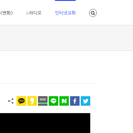
<변화>
i-라디오
인터넷교회