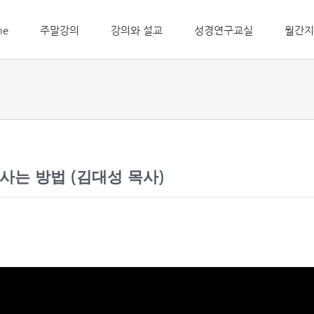
me
주말강의
강의와 설교
성경연구교실
월간지
 사는 방법 (김대성 목사)