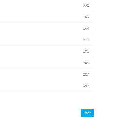
332
163
164
277
181
204
227
392
New