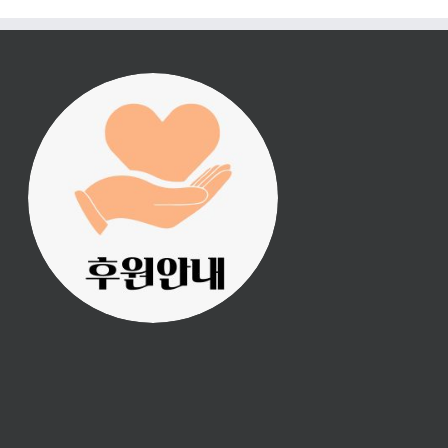
진리횃불 사역은 여러분
의 후원으로 이루어집니
다.