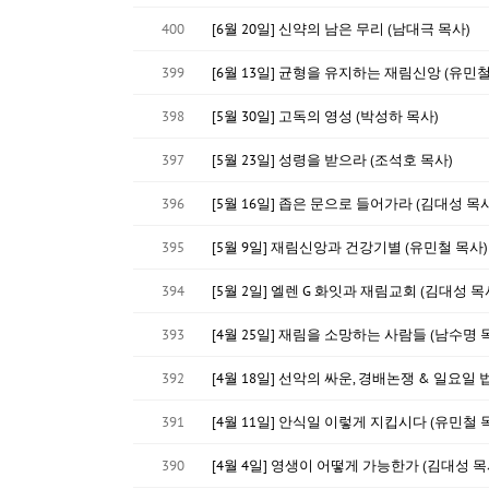
400
[6월 20일] 신약의 남은 무리 (남대극 목사)
399
[6월 13일] 균형을 유지하는 재림신앙 (유민철
398
[5월 30일] 고독의 영성 (박성하 목사)
397
[5월 23일] 성령을 받으라 (조석호 목사)
396
[5월 16일] 좁은 문으로 들어가라 (김대성 목사
395
[5월 9일] 재림신앙과 건강기별 (유민철 목사)
394
[5월 2일] 엘렌 G 화잇과 재림교회 (김대성 목
393
[4월 25일] 재림을 소망하는 사람들 (남수명 
392
[4월 18일] 선악의 싸운, 경배논쟁 & 일요일 
391
[4월 11일] 안식일 이렇게 지킵시다 (유민철 
390
[4월 4일] 영생이 어떻게 가능한가 (김대성 목