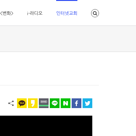
<변화>
i-라디오
인터넷교회