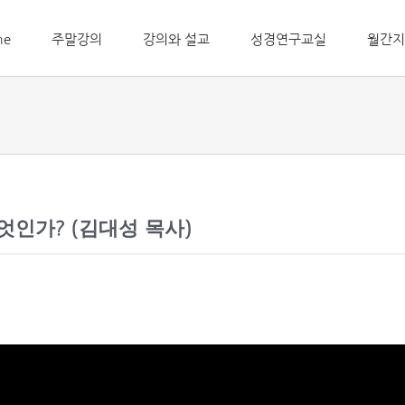
me
주말강의
강의와 설교
성경연구교실
월간지
무엇인가? (김대성 목사)