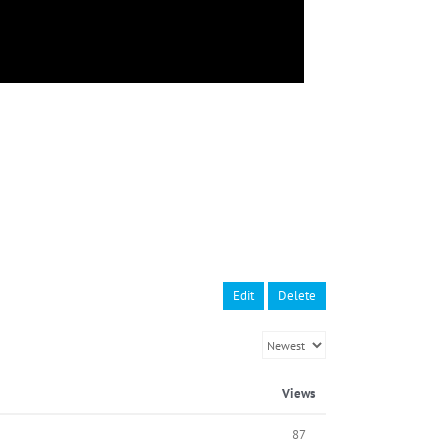
Edit
Delete
Views
87