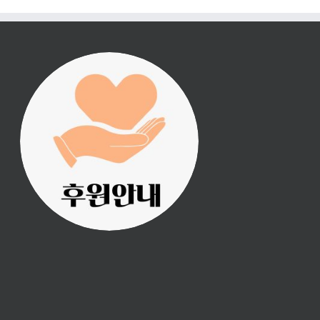
진리횃불 사역은 여러분
의 후원으로 이루어집니
다.