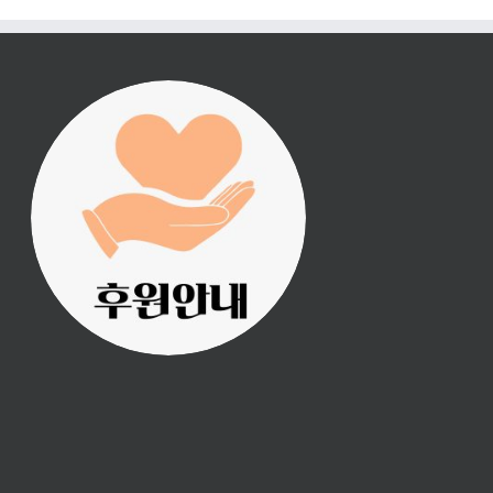
진리횃불 사역은 여러분
의 후원으로 이루어집니
다.