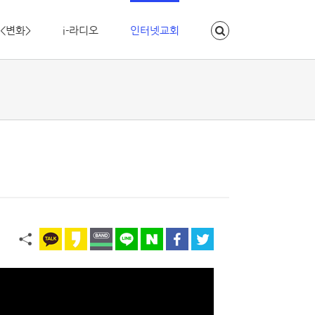
<변화>
i-라디오
인터넷교회