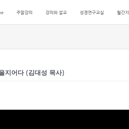
me
주말강의
강의와 설교
성경연구교실
월간지
있을지어다 (김대성 목사)