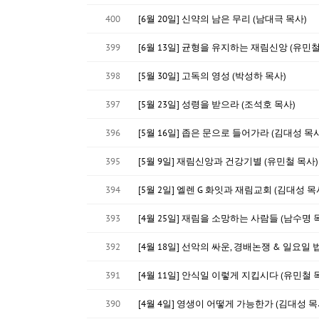
400
[6월 20일] 신약의 남은 무리 (남대극 목사)
399
[6월 13일] 균형을 유지하는 재림신앙 (유민철
398
[5월 30일] 고독의 영성 (박성하 목사)
397
[5월 23일] 성령을 받으라 (조석호 목사)
396
[5월 16일] 좁은 문으로 들어가라 (김대성 목사
395
[5월 9일] 재림신앙과 건강기별 (유민철 목사)
394
[5월 2일] 엘렌 G 화잇과 재림교회 (김대성 목
393
[4월 25일] 재림을 소망하는 사람들 (남수명 
392
[4월 18일] 선악의 싸운, 경배논쟁 & 일요일 
391
[4월 11일] 안식일 이렇게 지킵시다 (유민철 
390
[4월 4일] 영생이 어떻게 가능한가 (김대성 목