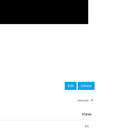
Edit
Delete
Views
86