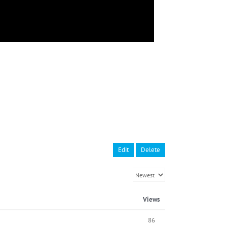
Edit
Delete
Views
86