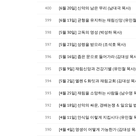
400
[6월 20일] 신약의 남은 무리 (남대극 목사)
399
[6월 13일] 균형을 유지하는 재림신앙 (유민철
398
[5월 30일] 고독의 영성 (박성하 목사)
397
[5월 23일] 성령을 받으라 (조석호 목사)
396
[5월 16일] 좁은 문으로 들어가라 (김대성 목사
395
[5월 9일] 재림신앙과 건강기별 (유민철 목사)
394
[5월 2일] 엘렌 G 화잇과 재림교회 (김대성 목
393
[4월 25일] 재림을 소망하는 사람들 (남수명 
392
[4월 18일] 선악의 싸운, 경배논쟁 & 일요일 
391
[4월 11일] 안식일 이렇게 지킵시다 (유민철 
390
[4월 4일] 영생이 어떻게 가능한가 (김대성 목