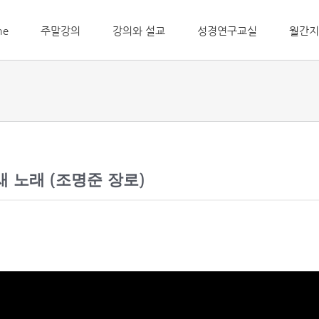
me
주말강의
강의와 설교
성경연구교실
월간지
새 노래 (조명준 장로)