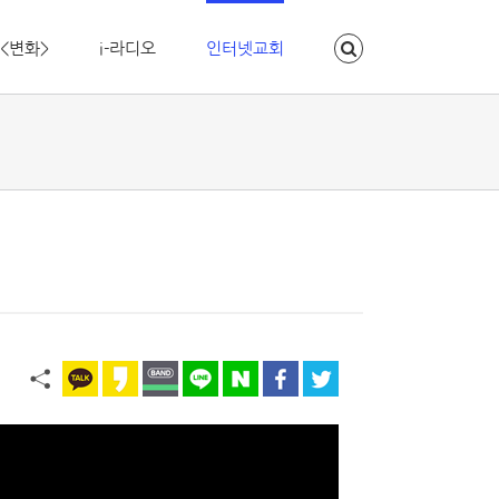
<변화>
i-라디오
인터넷교회