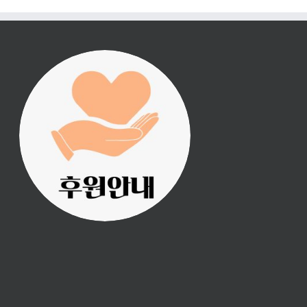
진리횃불 사역은 여러분
의 후원으로 이루어집니
다.